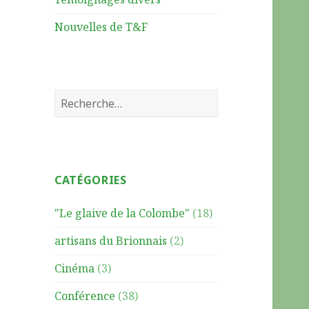
Nouvelles de T&F
R
e
c
h
e
CATÉGORIES
r
c
"Le glaive de la Colombe"
(18)
h
e
artisans du Brionnais
(2)
r
Cinéma
(3)
:
Conférence
(38)