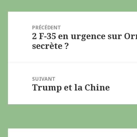
Navigation
de
PRÉCÉDENT
2 F-35 en urgence sur O
l’article
Article
secrète ?
précédent :
SUIVANT
Trump et la Chine
Article
suivant :