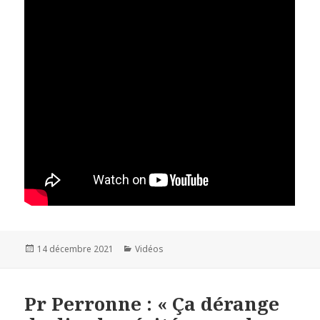
Publié
14 décembre 2021
Catégories
Vidéos
le
Pr Perronne : « Ça dérange