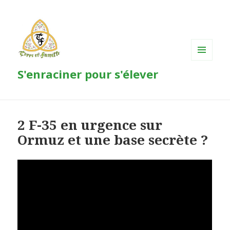
MENU
S'enraciner pour s'élever
ET
WIDGETS
2 F-35 en urgence sur
Ormuz et une base secrète ?