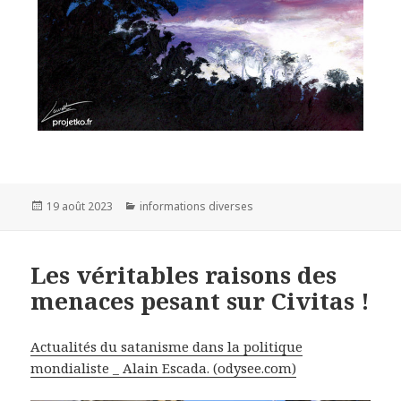
Publié
19 août 2023
Catégories
informations diverses
le
Les véritables raisons des
menaces pesant sur Civitas !
Actualités du satanisme dans la politique
mondialiste _ Alain Escada. (odysee.com)