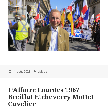
Publié
11 août 2023
Catégories
Vidéos
le
L’Affaire Lourdes 1967
Breillat Etcheverry Mottet
Cuvelier