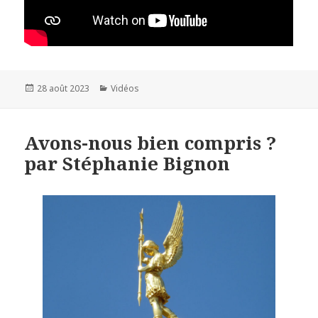
Publié
28 août 2023
Catégories
Vidéos
le
Avons-nous bien compris ?
par Stéphanie Bignon