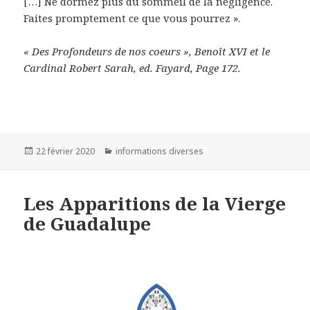
[…] Ne dormez plus du sommeil de la négligence.
Faites promptement ce que vous pourrez ».
« Des Profondeurs de nos coeurs », Benoît XVI et le
Cardinal Robert Sarah, ed. Fayard, Page 172.
Publié
22 février 2020
Catégories
informations diverses
le
Les Apparitions de la Vierge
de Guadalupe