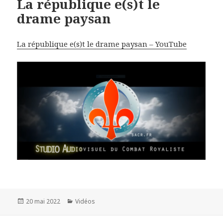
La république e(s)t le
drame paysan
La république e(s)t le drame paysan – YouTube
Publié
20 mai 2022
Catégories
Vidéos
le