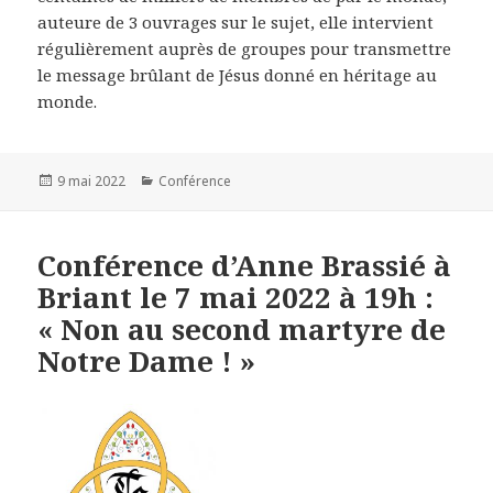
auteure de 3 ouvrages sur le sujet, elle intervient
régulièrement auprès de groupes pour transmettre
le message brûlant de Jésus donné en héritage au
monde.
Publié
9 mai 2022
Catégories
Conférence
le
Conférence d’Anne Brassié à
Briant le 7 mai 2022 à 19h :
« Non au second martyre de
Notre Dame ! »