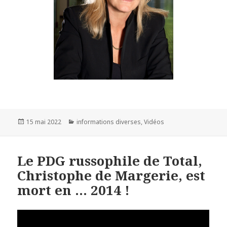
Publié
15 mai 2022
Catégories
informations diverses
,
Vidéos
le
Le PDG russophile de Total,
Christophe de Margerie, est
mort en … 2014 !