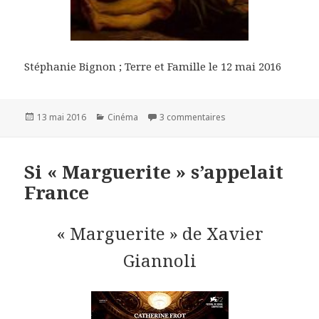
Stéphanie Bignon ; Terre et Famille le 12 mai 2016
Publié
13 mai 2016
Catégories
Cinéma
3 commentaires
sur « La Résurrection d
le
Si « Marguerite » s’appelait
France
« Marguerite » de Xavier
Giannoli