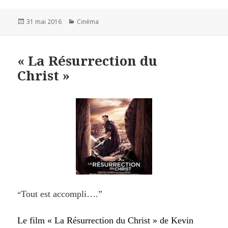
Publié
31 mai 2016
Catégories
Cinéma
le
« La Résurrection du
Christ »
“
Tout est accompli….”
Le film « La Résurrection du Christ » de Kevin