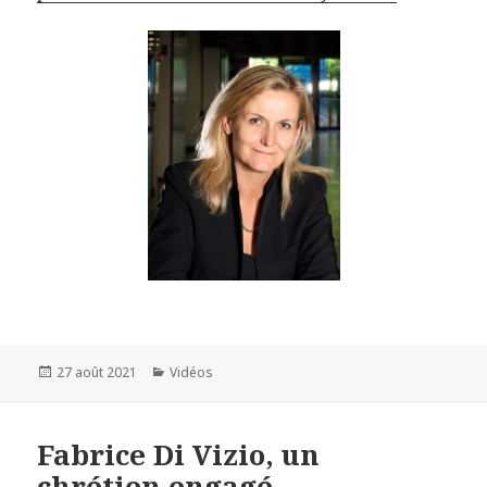
Publié
27 août 2021
Catégories
Vidéos
le
Fabrice Di Vizio, un
chrétien engagé