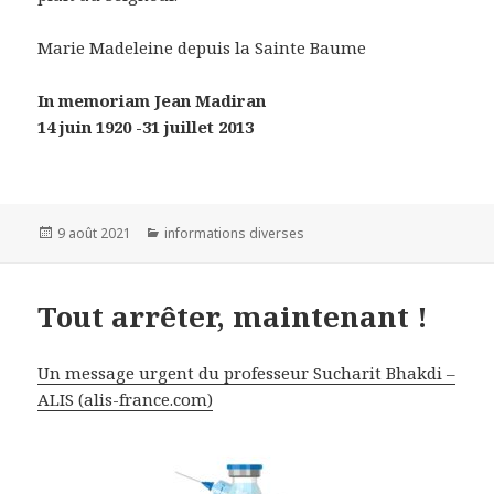
Marie Madeleine depuis la Sainte Baume
In memoriam Jean Madiran
14 juin 1920 -31 juillet 2013
Publié
9 août 2021
Catégories
informations diverses
le
Tout arrêter, maintenant !
Un message urgent du professeur Sucharit Bhakdi –
ALIS (alis-france.com)