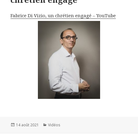
Fabrice Di Vizio, un chrétien engagé – YouTube
Publié
14 août 2021
Catégories
Vidéos
le