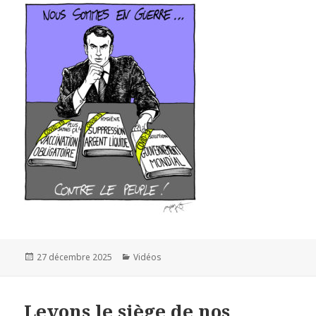
Publié
27 décembre 2025
Catégories
Vidéos
le
Levons le siège de nos