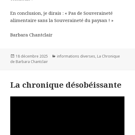
En conclusion, je dirais : « Pas de Souveraineté
alimentaire sans la Souveraineté du paysan ! »
Barbara Chantclair
Publié
18 décembre 2025
Catégories
informations diverses
,
La Chronique
de Barbara Chantclair
le
La chronique désobéissante