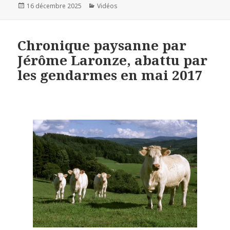
Publié
16 décembre 2025
Catégories
Vidéos
le
Chronique paysanne par
Jérôme Laronze, abattu par
les gendarmes en mai 2017