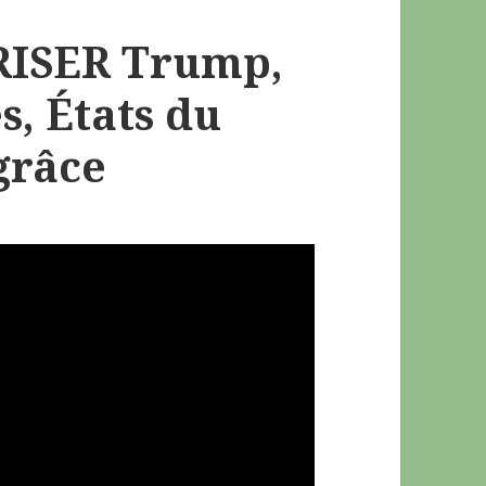
BRISER Trump,
s, États du
grâce