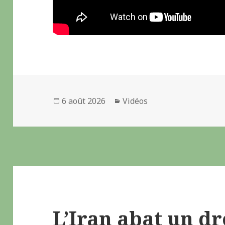
Publié
6 août 2026
Catégories
Vidéos
le
L’Iran abat un d