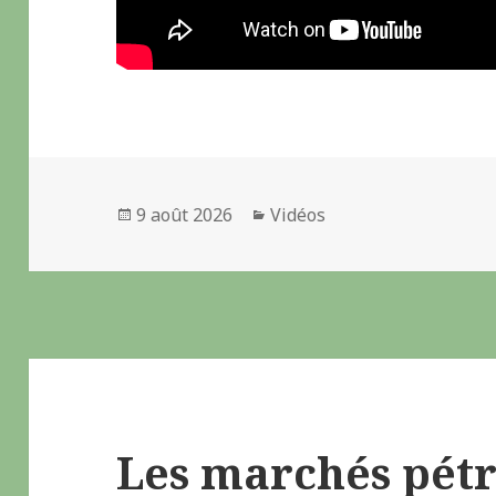
Publié
9 août 2026
Catégories
Vidéos
le
Les marchés pétr