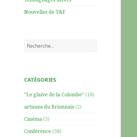
Nouvelles de T&F
R
e
c
h
e
CATÉGORIES
r
c
"Le glaive de la Colombe"
(18)
h
e
artisans du Brionnais
(2)
r
Cinéma
(3)
:
Conférence
(38)