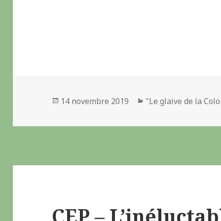
Publié
14 novembre 2019
Catégories
"Le glaive de la Co
le
CEP – L’inéluctab