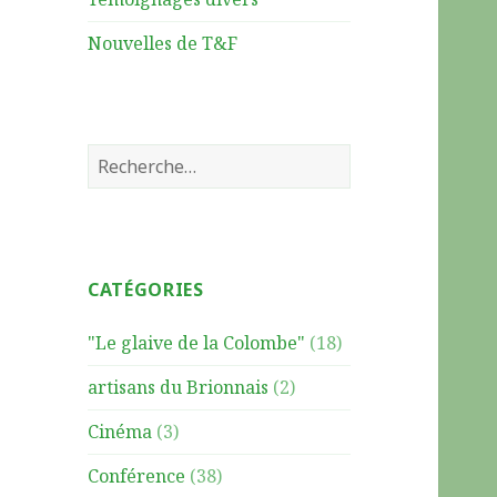
Nouvelles de T&F
R
e
c
h
e
CATÉGORIES
r
c
"Le glaive de la Colombe"
(18)
h
e
artisans du Brionnais
(2)
r
Cinéma
(3)
:
Conférence
(38)