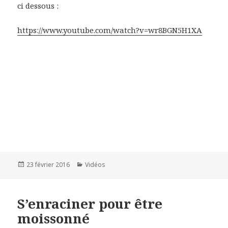
ci dessous :
https://www.youtube.com/watch?v=wr8BGN5H1XA
Publié
23 février 2016
Catégories
Vidéos
le
S’enraciner pour être
moissonné