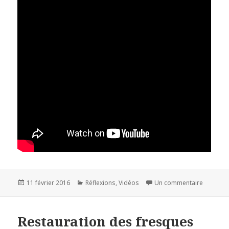
Publié
11 février 2016
Catégories
Réflexions
,
Vidéos
Un commentaire
sur Les v
le
Restauration des fresques