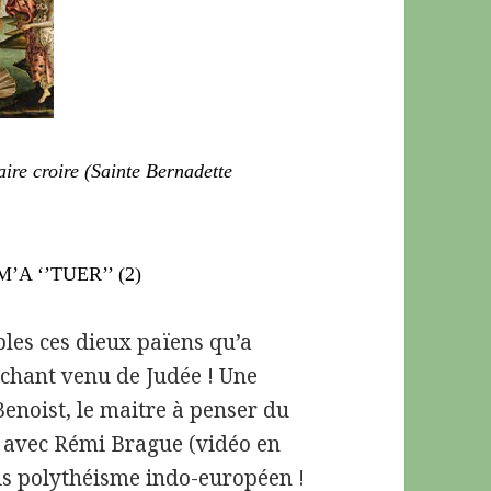
aire croire (Sainte Bernadette
A ‘’TUER’’ (2)
es ces dieux païens qu’a
chant venu de Judée ! Une
Benoist, le maitre à penser du
avec Rémi Brague (vidéo en
rais polythéisme indo-européen !