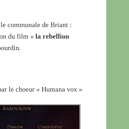
lle communale de Briant :
ion du film «
la rebellion
bourdin.
t par le choeur « Humana vox »