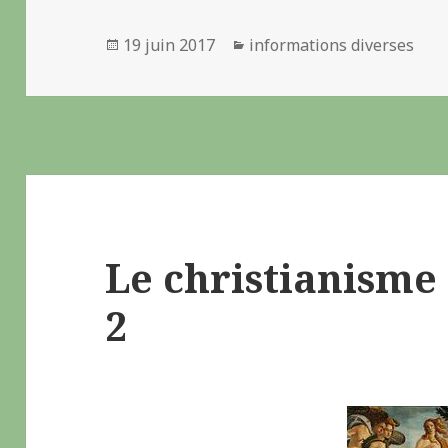
Publié
19 juin 2017
Catégories
informations diverses
le
Le christianisme 
2