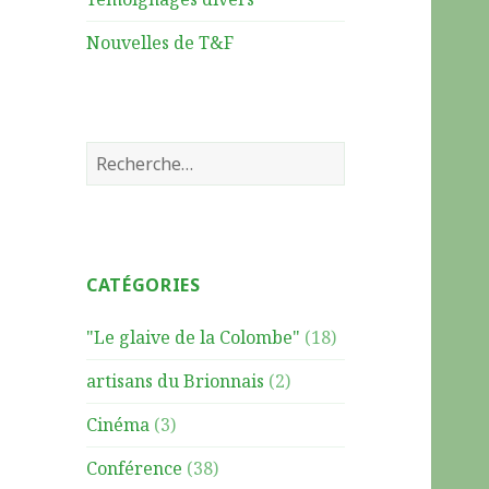
Nouvelles de T&F
R
e
c
h
e
CATÉGORIES
r
c
"Le glaive de la Colombe"
(18)
h
e
artisans du Brionnais
(2)
r
Cinéma
(3)
:
Conférence
(38)