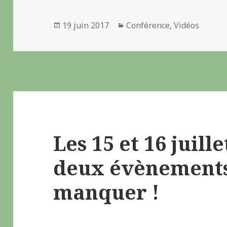
Publié
19 juin 2017
Catégories
Conférence
,
Vidéos
le
Les 15 et 16 juille
deux évènements
manquer !