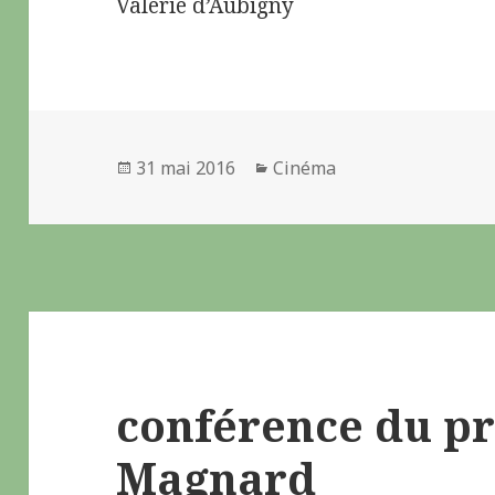
Valérie d’Aubigny
Publié
31 mai 2016
Catégories
Cinéma
le
conférence du pr
Magnard