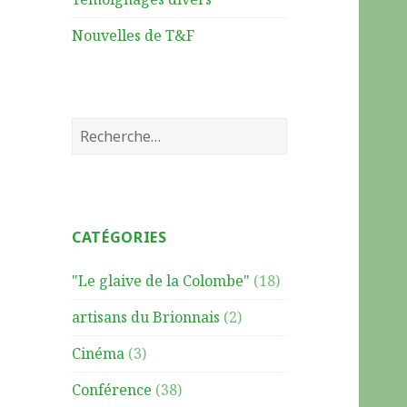
Nouvelles de T&F
R
e
c
h
e
CATÉGORIES
r
c
"Le glaive de la Colombe"
(18)
h
e
artisans du Brionnais
(2)
r
Cinéma
(3)
:
Conférence
(38)