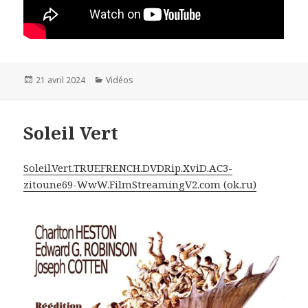
Publié
21 avril 2024
Catégories
Vidéos
le
Soleil Vert
Soleil.Vert.TRUEFRENCH.DVDRip.XviD.AC3-
zitoune69-WwW.FilmStreamingV2.com (ok.ru)