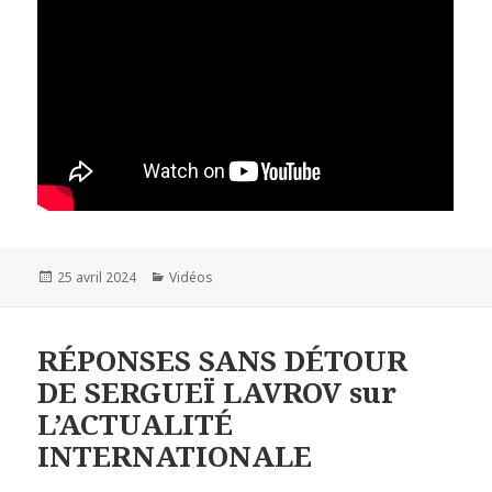
Publié
25 avril 2024
Catégories
Vidéos
le
RÉPONSES SANS DÉTOUR
DE SERGUEÏ LAVROV sur
L’ACTUALITÉ
INTERNATIONALE