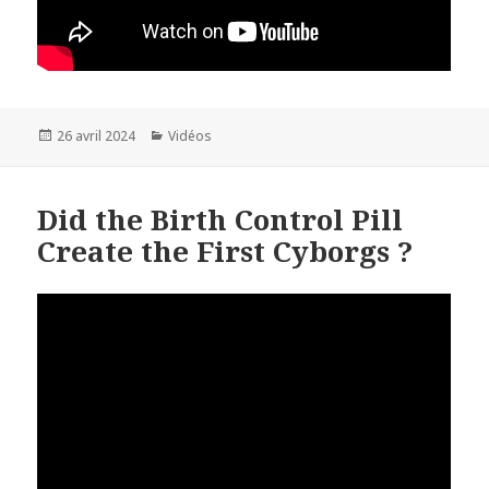
Publié
26 avril 2024
Catégories
Vidéos
le
Did the Birth Control Pill
Create the First Cyborgs ?