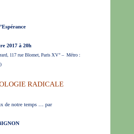
l’Espérance
re 2017 à 20h
girard, 117 rue Blomet, Paris XV° – Métro :
d)
COLOGIE RADICALE
ux de notre temps … par
BIGNON