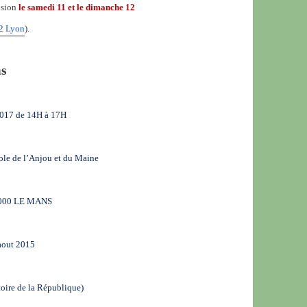
usion
le samedi 11 et le dimanche 12
02 Lyon
).
s
17 de 14H à 17H
ole de l’Anjou et du Maine
72000 LE MANS
aout 2015
toire de la République)