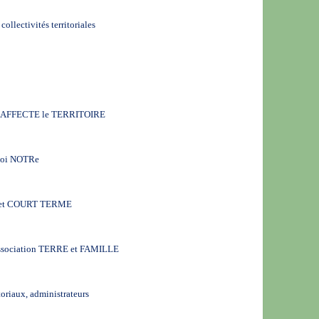
ollectivités territoriales
 AFFECTE le TERRITOIRE
loi NOTRe
et COURT TERME
’association TERRE et FAMILLE
toriaux, administrateurs