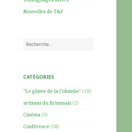
Nouvelles de T&F
R
e
c
h
e
CATÉGORIES
r
c
"Le glaive de la Colombe"
(18)
h
e
artisans du Brionnais
(2)
r
Cinéma
(3)
:
Conférence
(38)