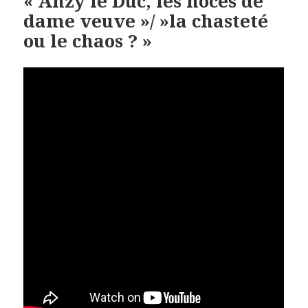
« Anzy le Duc, les noces de
dame veuve »/ »la chasteté
ou le chaos ? »