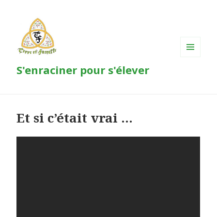
MENU
S'enraciner pour s'élever
ET
WIDGETS
Et si c’était vrai …