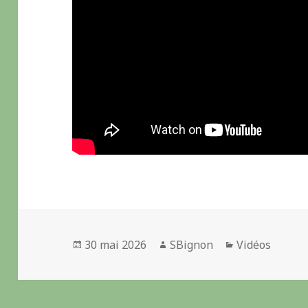
Publié
30 mai 2026
Auteur
SBignon
Catégories
Vidéos
le