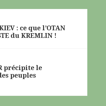
IEV : ce que l’OTAN
STE du KREMLIN !
précipite le
es peuples