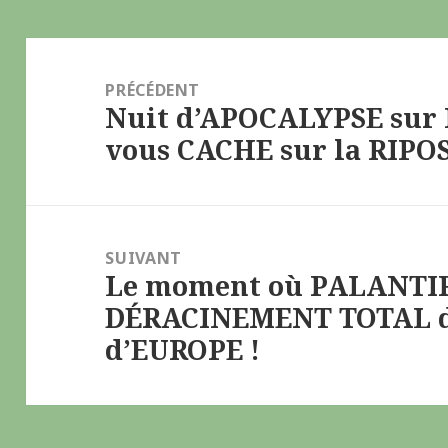
Navigation
de
PRÉCÉDENT
Nuit d’APOCALYPSE sur K
l’article
Article
vous CACHE sur la RIPO
précédent :
SUIVANT
Le moment où PALANTIR 
Article
DÉRACINEMENT TOTAL d
suivant :
d’EUROPE !