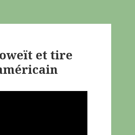
oweït et tire
 américain