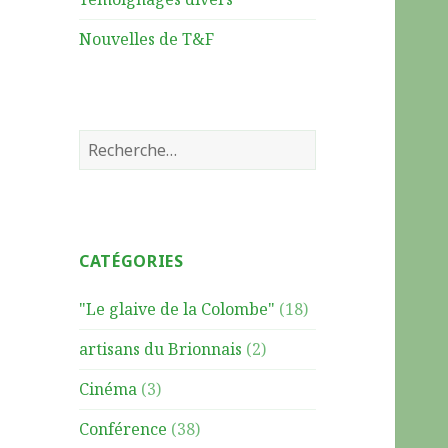
Nouvelles de T&F
R
e
c
h
e
CATÉGORIES
r
c
"Le glaive de la Colombe"
(18)
h
e
artisans du Brionnais
(2)
r
Cinéma
(3)
:
Conférence
(38)