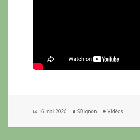
Publié
16 mai 2026
Auteur
SBignon
Catégories
Vidéos
le