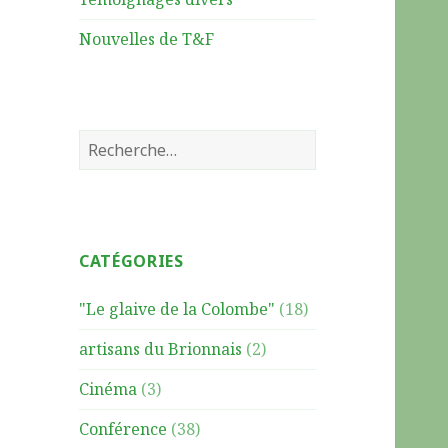
Nouvelles de T&F
R
e
c
h
e
CATÉGORIES
r
c
"Le glaive de la Colombe"
(18)
h
e
artisans du Brionnais
(2)
r
Cinéma
(3)
:
Conférence
(38)