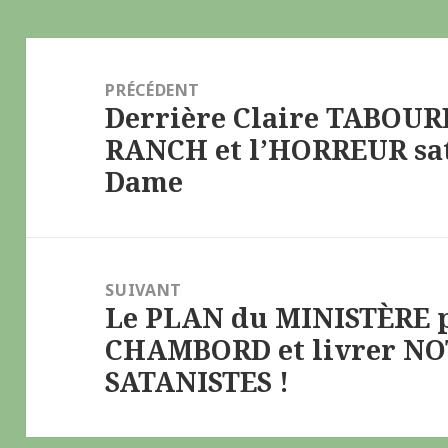
Navigation
de
PRÉCÉDENT
Derrière Claire TABOUR
l’article
Article
RANCH et l’HORREUR sat
précédent :
Dame
SUIVANT
Le PLAN du MINISTÈRE 
Article
CHAMBORD et livrer N
suivant :
SATANISTES !