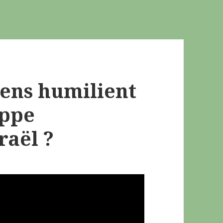
iens humilient
appe
raël ?