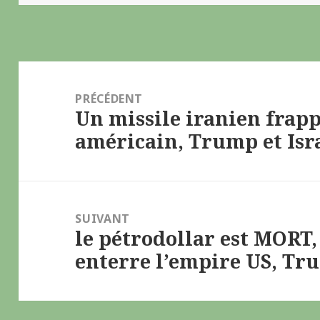
Navigation
de
PRÉCÉDENT
Un missile iranien frap
l’article
Article
américain, Trump et Isra
précédent :
SUIVANT
le pétrodollar est MORT,
Article
enterre l’empire US, Tr
suivant :