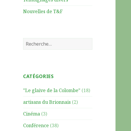
Nouvelles de T&F
R
e
c
h
e
CATÉGORIES
r
c
"Le glaive de la Colombe"
(18)
h
e
artisans du Brionnais
(2)
r
Cinéma
(3)
:
Conférence
(38)