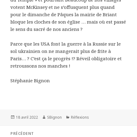
votent McKinsey et ne s’offusquent plus quand
pour le dimanche de Pâques la mairie de Briant
bloque les cloches de son église … mais où est passé
le sens du sacré de nos anciens ?
Parce que les USA font la guerre à la Russie sur le
sol ukrainien on ne mangerait plus de frite à
Paris… ? C’est ça le progrès !? Réveil obligatoire et
retroussons nos manches !
Stéphanie Bignon
Publié
18 avril 2022
Auteur
SBignon
Catégories
Réflexions
le
Navigation
PRÉCÉDENT
de