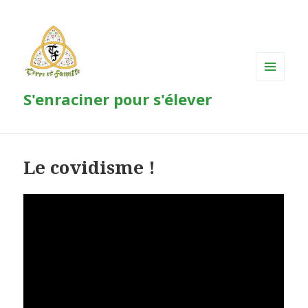
MENU
S'enraciner pour s'élever
ET
WIDGETS
Le covidisme !