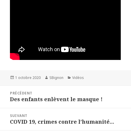
Publié
1 octobre 2020
Auteur
SBignon
Catégories
Vidéos
le
Navigation
PRÉCÉDENT
de
Des enfants enlèvent le masque !
Article
l’article
précédent :
SUIVANT
COVID 19, crimes contre l’humanité…
Article
suivant :