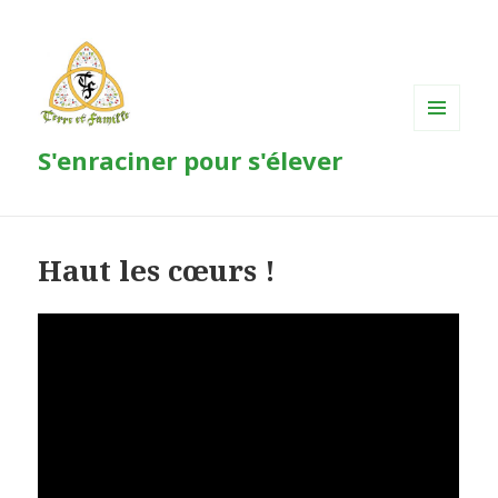
MENU
S'enraciner pour s'élever
ET
WIDGETS
Haut les cœurs !