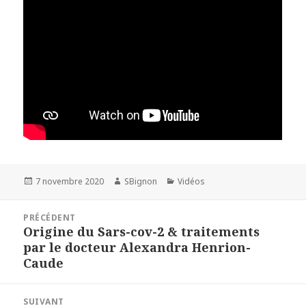
Publié
7 novembre 2020
Auteur
SBignon
Catégories
Vidéos
le
Navigation
PRÉCÉDENT
de
Origine du Sars-cov-2 & traitements
Article
l’article
par le docteur Alexandra Henrion-
précédent :
Caude
SUIVANT