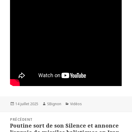
Publié
14 juillet 2025
Auteur
SBignon
Catégories
Vidéos
le
Navigation
PRÉCÉDENT
de
Poutine sort de son Silence et annonce
Article
l’article