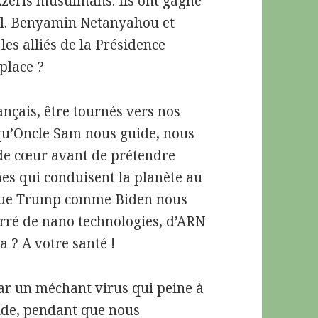
Azéris musulmans. Ils ont gagné
aël. Benyamin Netanyahou et
es alliés de la Présidence
place ?
ançais, être tournés vers nos
 qu’Oncle Sam nous guide, nous
de cœur avant de prétendre
es qui conduisent la planète au
t que Trump comme Biden nous
rré de nano technologies, d’ARN
a ? A votre santé !
r un méchant virus qui peine à
nde, pendant que nous