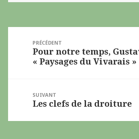
Navigation
de
PRÉCÉDENT
Pour notre temps, Gusta
l’article
Article
« Paysages du Vivarais »
précédent :
SUIVANT
Les clefs de la droiture
Article
suivant :