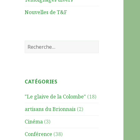
Nouvelles de T&F
R
e
c
h
e
CATÉGORIES
r
c
"Le glaive de la Colombe"
(18)
h
e
artisans du Brionnais
(2)
r
Cinéma
(3)
:
Conférence
(38)