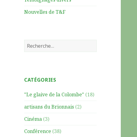
Nouvelles de T&F
R
e
c
h
e
CATÉGORIES
r
c
"Le glaive de la Colombe"
(18)
h
e
artisans du Brionnais
(2)
r
Cinéma
(3)
:
Conférence
(38)