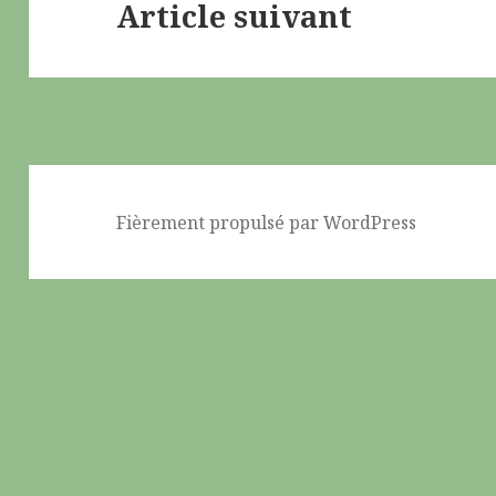
Article suivant
Article
suivant :
Fièrement propulsé par WordPress