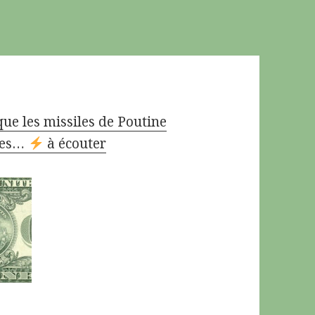
e les missiles de Poutine
 des…
à écouter