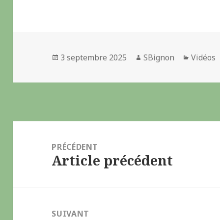
Publié
3 septembre 2025
Auteur
SBignon
Catégor
Vidéos
le
Navigation
de
PRÉCÉDENT
Article précédent
l’article
Article
précédent :
SUIVANT