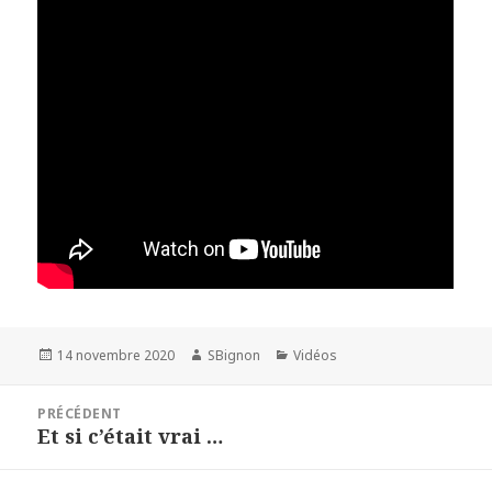
Publié
14 novembre 2020
Auteur
SBignon
Catégories
Vidéos
le
Navigation
PRÉCÉDENT
de
Et si c’était vrai …
Article
l’article
précédent :