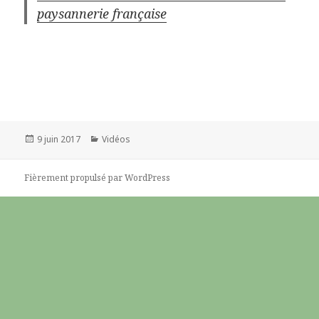
paysannerie française
Publié
9 juin 2017
Catégories
Vidéos
le
Fièrement propulsé par WordPress