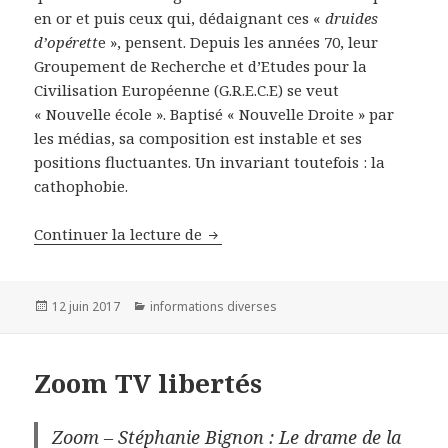
en or et puis ceux qui, dédaignant ces «
druides
d’opérett
e », pensent. Depuis les années 70, leur
Groupement de Recherche et d’Etudes pour la
Civilisation Européenne (G.R.E.C.E) se veut
« Nouvelle école ». Baptisé « Nouvelle Droite » par
les médias, sa composition est instable et ses
positions fluctuantes. Un invariant toutefois : la
cathophobie.
Continuer la lecture de
Le christianisme « m’a tuer » – 2
Publié
12 juin 2017
Catégories
informations diverses
le
Zoom TV libertés
Zoom – Stéphanie Bignon : Le drame de la