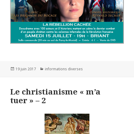
Publié
19 juin 2017
Catégories
informations diverses
le
Le christianisme « m’a
tuer » – 2