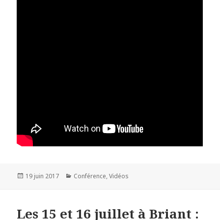
Publié
19 juin 2017
Catégories
Conférence
,
Vidéos
le
Les 15 et 16 juillet à Briant :