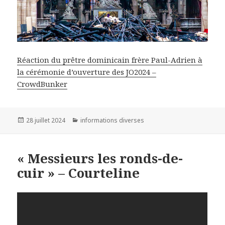
Réaction du prêtre dominicain frère Paul-Adrien à
la cérémonie d’ouverture des JO2024 –
CrowdBunker
Publié
28 juillet 2024
Catégories
informations diverses
le
« Messieurs les ronds-de-
cuir » – Courteline