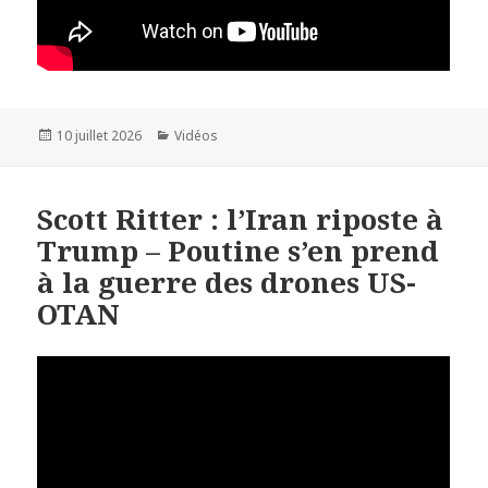
Publié
10 juillet 2026
Catégories
Vidéos
le
Scott Ritter : l’Iran riposte à
Trump – Poutine s’en prend
à la guerre des drones US-
OTAN