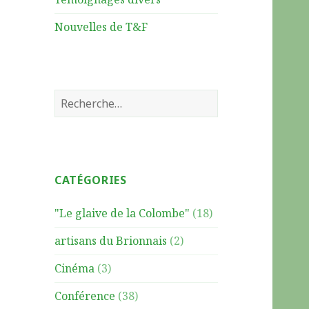
Nouvelles de T&F
R
e
c
h
e
CATÉGORIES
r
c
"Le glaive de la Colombe"
(18)
h
e
artisans du Brionnais
(2)
r
Cinéma
(3)
:
Conférence
(38)