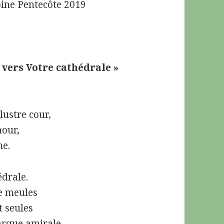
Pentecôte 2019
 vers Votre cathédrale »
lustre cour,
mour,
ne.
édrale.
de meules
 seules
rque amirale.