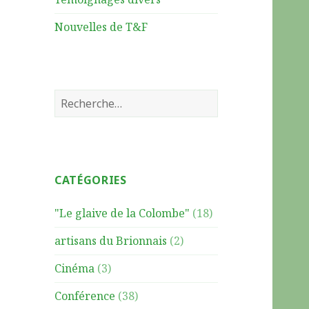
Nouvelles de T&F
R
e
c
h
e
CATÉGORIES
r
c
"Le glaive de la Colombe"
(18)
h
e
artisans du Brionnais
(2)
r
Cinéma
(3)
:
Conférence
(38)