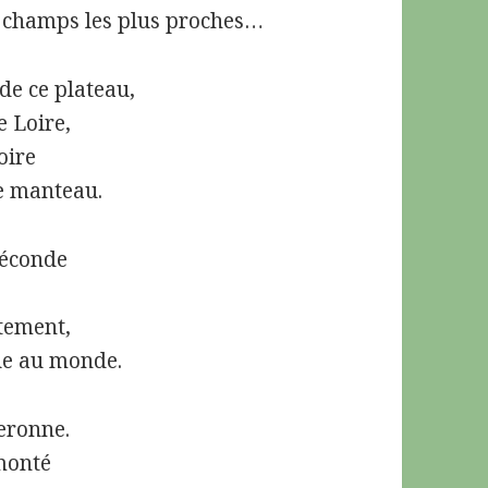
s champs les plus proches…
e ce plateau,
 Loire,
oire
te manteau.
féconde
rtement,
ue au monde.
eronne.
 monté