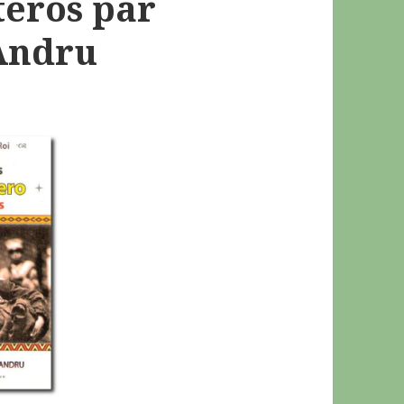
teros par
-Andru