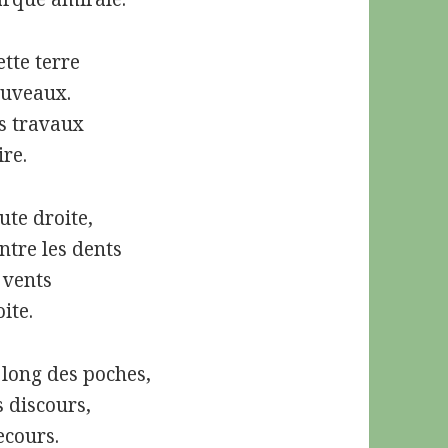
ette terre
ouveaux.
es travaux
ire.
ute droite,
ntre les dents
 vents
ite.
 long des poches,
s discours,
ecours.