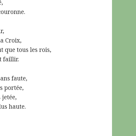
é,
 couronne.
r,
la Croix,
t que tous les rois,
faillir.
sans faute,
s portée,
 jetée,
lus haute.