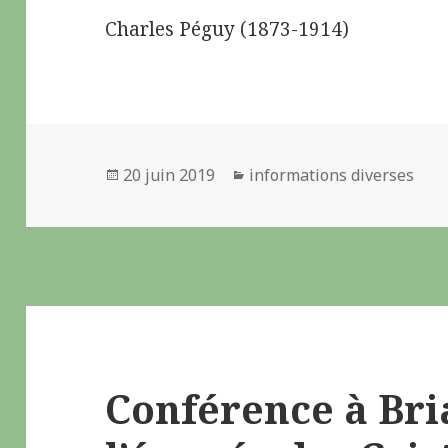
Charles Péguy (1873-1914)
Publié
20 juin 2019
Catégories
informations diverses
le
Conférence à Bri