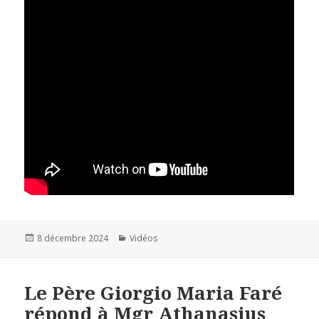
Publié
8 décembre 2024
Catégories
Vidéos
le
Le Père Giorgio Maria Faré
répond à Mgr Athanasius