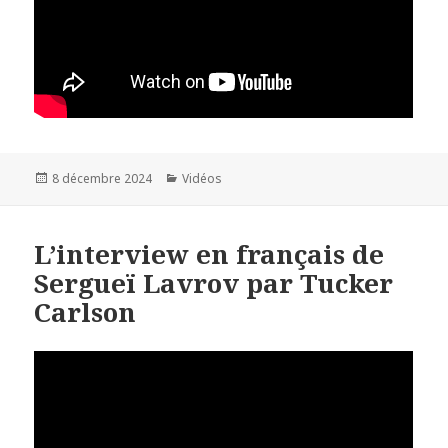
Publié
8 décembre 2024
Catégories
Vidéos
le
L’interview en français de
Sergueï Lavrov par Tucker
Carlson