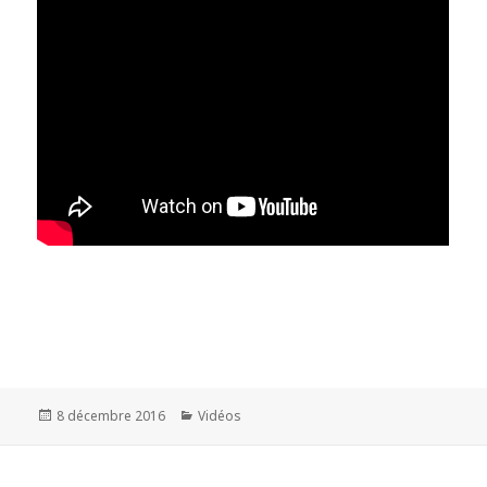
Publié
8 décembre 2016
Catégories
Vidéos
le