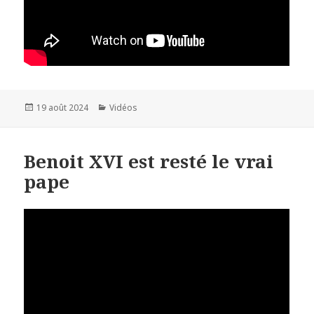
Publié
19 août 2024
Catégories
Vidéos
le
Benoit XVI est resté le vrai
pape