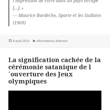
l’impression de vivre dans un pays occupé
[…]. »
— Maurice Bardèche, Sparte et les Sudistes
(1969)
Publié
6 août 2024
Catégories
informations diverses
le
La signification cachée de la
cérémonie satanique de l
´ouverture des Jeux
olympiques