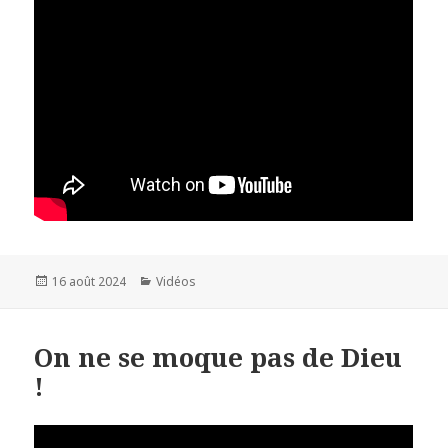
Publié
16 août 2024
Catégories
Vidéos
le
On ne se moque pas de Dieu
!