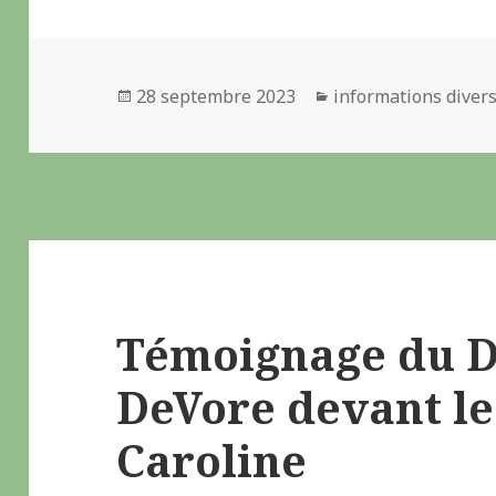
Publié
28 septembre 2023
Catégories
informations diver
le
Témoignage du 
DeVore devant le 
Caroline