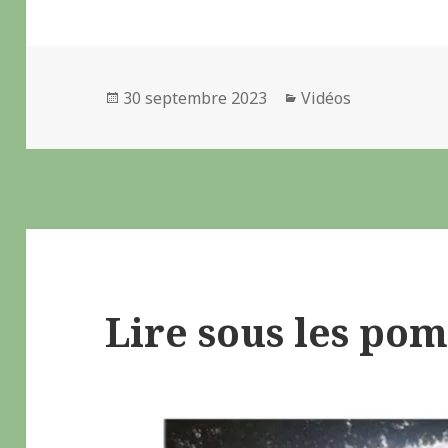
Publié
30 septembre 2023
Catégories
Vidéos
le
Lire sous les po