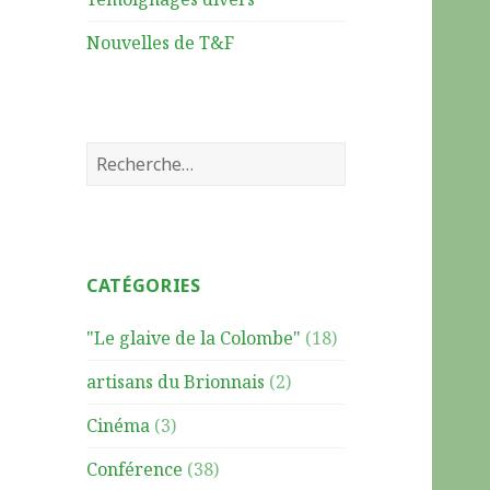
Nouvelles de T&F
R
e
c
h
e
CATÉGORIES
r
c
"Le glaive de la Colombe"
(18)
h
e
artisans du Brionnais
(2)
r
Cinéma
(3)
:
Conférence
(38)