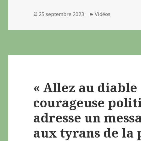
Publié
25 septembre 2023
Catégories
Vidéos
le
« Allez au diable
courageuse polit
adresse un messa
aux tyrans de la 