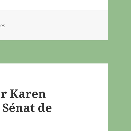
ses
Dr Karen
Sénat de