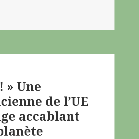
 ! » Une
icienne de l’UE
ge accablant
planète