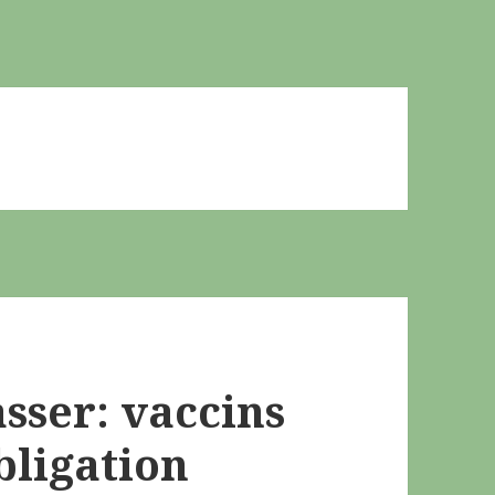
sser: vaccins
bligation