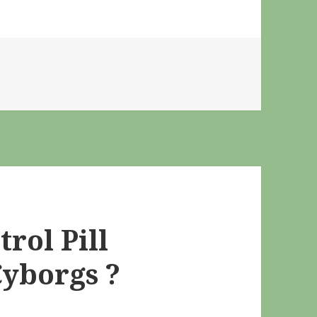
trol Pill
Cyborgs ?