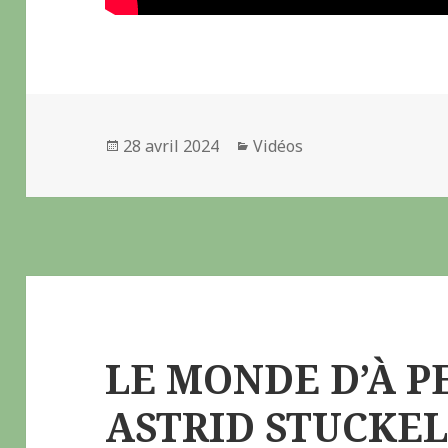
Publié
28 avril 2024
Catégories
Vidéos
le
LE MONDE D’À P
ASTRID STUCKE