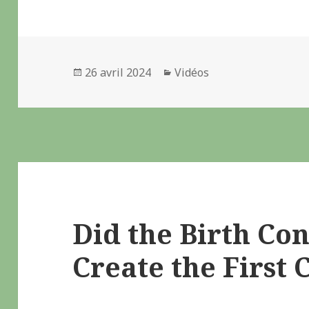
Publié
26 avril 2024
Catégories
Vidéos
le
Did the Birth Con
Create the First 