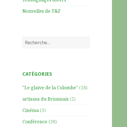
Nouvelles de T&F
R
e
c
h
e
CATÉGORIES
r
c
"Le glaive de la Colombe"
(18)
h
e
artisans du Brionnais
(2)
r
Cinéma
(3)
:
Conférence
(38)