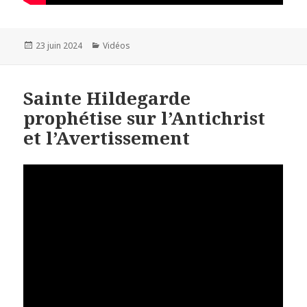
Publié
23 juin 2024
Catégories
Vidéos
le
Sainte Hildegarde
prophétise sur l’Antichrist
et l’Avertissement