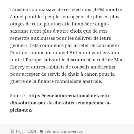
L’abstention massive de ces élections (49%) montre
à quel point les peuples européens de plus en plus
otages de cette ploutocratie financière anglo-
saxonne n’ont plus d’autre choix que de s’en
remettre aux Russes pour les délivrer de leurs
geôliers. Cela commence par arrêter de considérer
Poutine comme un nouvel Hitler qui veut envahir
toute l’Europe, suivant le discours bien rodé de Mac
Kinsey et autres cabinets de conseils américains
pour accepter de servir de chair à canon pour la
guerre de la finance mondialiste apatride.
Source : h
ttps://reseauinternational.net/cette-
dissolution-pue-la-dictature-europeenne-a-
plein-nez/
Publié
14 juin 2024
Catégories
informations diverses