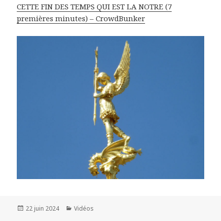
CETTE FIN DES TEMPS QUI EST LA NOTRE (7
premières minutes) – CrowdBunker
Publié
22 juin 2024
Catégories
Vidéos
le