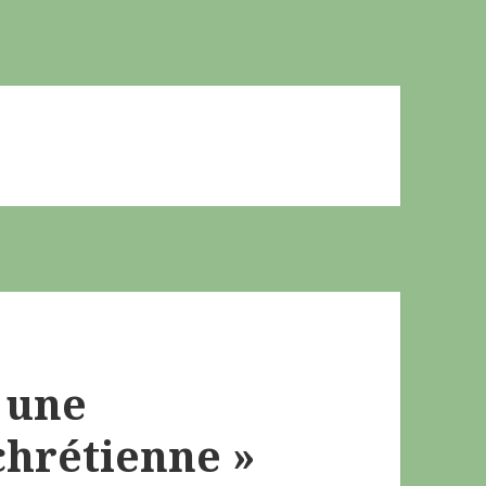
 une
chrétienne »