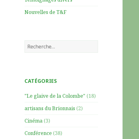
Nouvelles de T&F
R
e
c
h
e
CATÉGORIES
r
c
"Le glaive de la Colombe"
(18)
h
e
artisans du Brionnais
(2)
r
Cinéma
(3)
:
Conférence
(38)