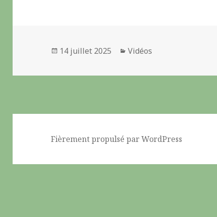
Publié
14 juillet 2025
Catégories
Vidéos
le
Fièrement propulsé par WordPress