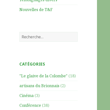
Nouvelles de T&F
R
e
c
h
e
CATÉGORIES
r
c
"Le glaive de la Colombe"
(18)
h
e
artisans du Brionnais
(2)
r
Cinéma
(3)
:
Conférence
(38)