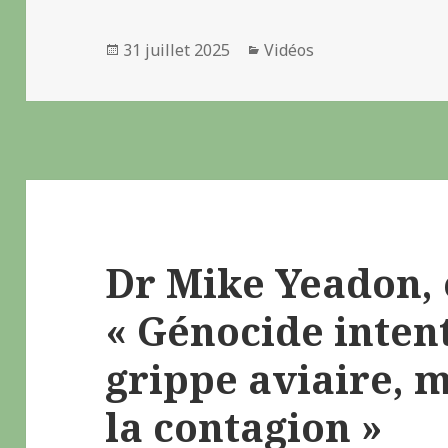
Publié
31 juillet 2025
Catégories
Vidéos
le
Dr Mike Yeadon, 
« Génocide intent
grippe aviaire, 
la contagion »