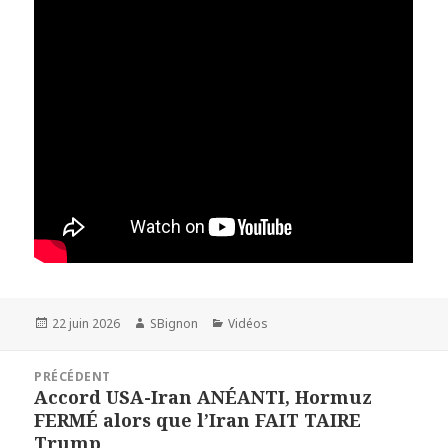
Publié
22 juin 2026
Auteur
SBignon
Catégories
Vidéos
le
Navigation
PRÉCÉDENT
de
Accord USA-Iran ANÉANTI, Hormuz
Article
l’article
FERMÉ alors que l’Iran FAIT TAIRE
précédent :
Trump