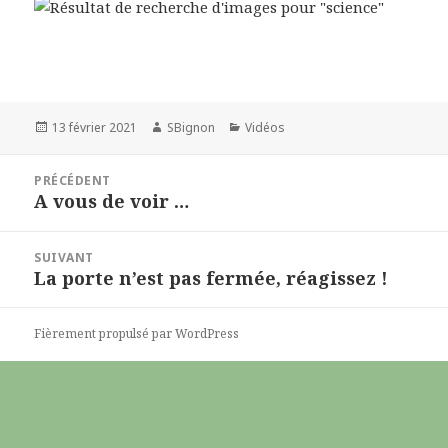
Publié
13 février 2021
Auteur
SBignon
Catégories
Vidéos
le
Navigation
PRÉCÉDENT
de
A vous de voir …
Article
l’article
précédent :
SUIVANT
La porte n’est pas fermée, réagissez !
Article
suivant :
Fièrement propulsé par WordPress