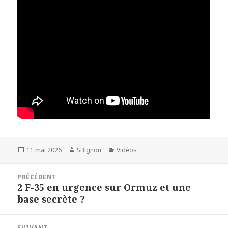
Publié
11 mai 2026
Auteur
SBignon
Catégories
Vidéos
le
Navigation
PRÉCÉDENT
de
2 F-35 en urgence sur Ormuz et une
Article
l’article
base secrète ?
précédent :
SUIVANT