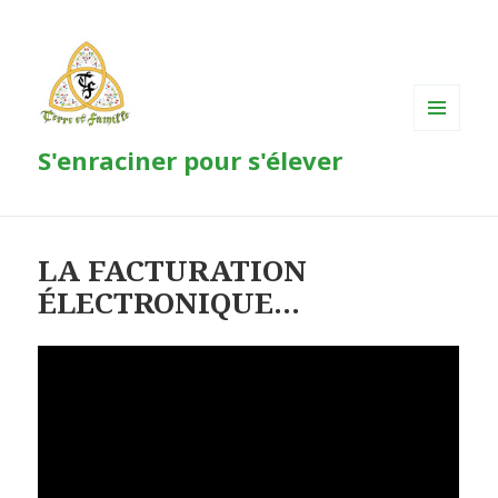
MENU
S'enraciner pour s'élever
ET
WIDGETS
LA FACTURATION
ÉLECTRONIQUE…