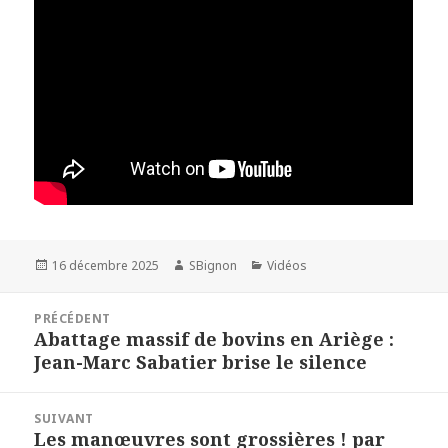
Publié
16 décembre 2025
Auteur
SBignon
Catégories
Vidéos
le
Navigation
PRÉCÉDENT
de
Abattage massif de bovins en Ariège :
Article
l’article
Jean-Marc Sabatier brise le silence
précédent :
SUIVANT
Les manœuvres sont grossières ! par
Article