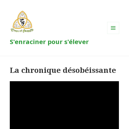
MENU
S'enraciner pour s'élever
ET
WIDGETS
La chronique désobéissante