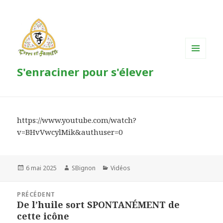
MENU
S'enraciner pour s'élever
ET
WIDGETS
https://www.youtube.com/watch?
v=BHvVwcylMik&authuser=0
Publié
6 mai 2025
Auteur
SBignon
Catégories
Vidéos
le
Navigation
PRÉCÉDENT
de
De l’huile sort SPONTANÉMENT de
Article
l’article
cette icône
précédent :